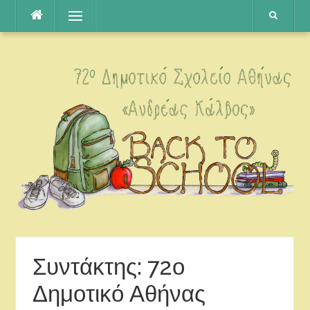
Μετάβαση
Μενού
στο
περιεχόμενο
Συντάκτης:
72ο
Δημοτικό Αθήνας