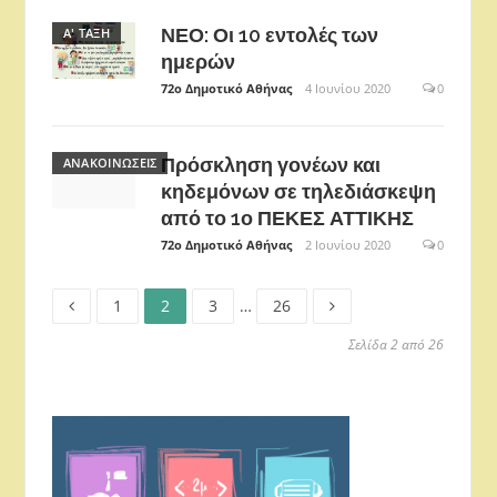
ΝΕΟ: Οι 10 εντολές των
Α' ΤΆΞΗ
ημερών
72ο Δημοτικό Αθήνας
4 Ιουνίου 2020
0
Πρόσκληση γονέων και
ΑΝΑΚΟΙΝΏΣΕΙΣ
κηδεμόνων σε τηλεδιάσκεψη
από το 1ο ΠΕΚΕΣ ΑΤΤΙΚΗΣ
72ο Δημοτικό Αθήνας
2 Ιουνίου 2020
0
Σελίδα
Σελίδα
Σελίδα
Σελίδα
Πλοήγηση
1
2
3
…
26
Σελίδα 2 από 26
άρθρων