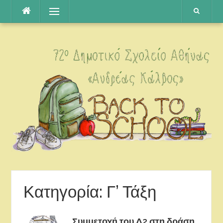
Μετάβαση
Μενού
στο
περιεχόμενο
Κατηγορία: Γ’ Τάξη
Συμμετοχή του Δ2 στη δράση