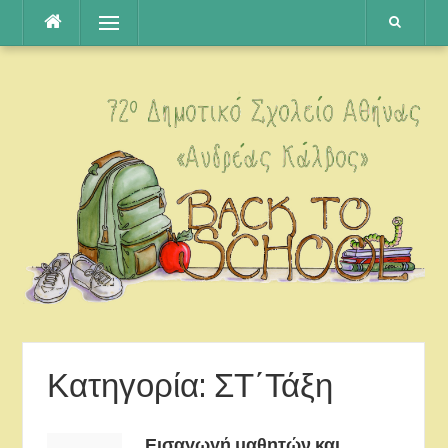
Μετάβαση
Μενού
στο
περιεχόμενο
Κατηγορία: ΣΤ΄Τάξη
Εισαγωγή μαθητών και