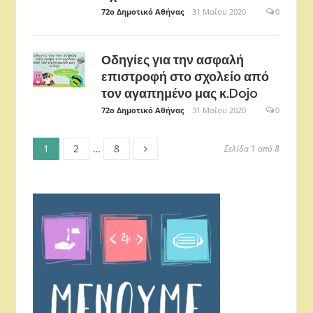
72ο Δημοτικό Αθήνας
31 Μαΐου 2020
0
Οδηγίες για την ασφαλή
επιστροφή στο σχολείο από
τον αγαπημένο μας κ.Dojo
72ο Δημοτικό Αθήνας
31 Μαΐου 2020
0
Σελίδα
Σελίδα
Σελίδα
Πλοήγηση
1
2
…
8
Σελίδα 1 από 8
άρθρων