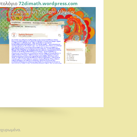
στολόγιο
72dimath.wordpress.com
τοχυρωμένα.