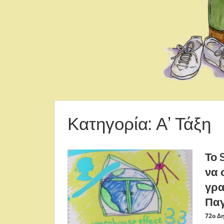
Κατηγορία: Α’ Τάξη
Το 
να 
γρα
Παγ
72ο Δ