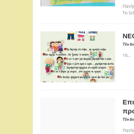
Πατήσ
Το Sc
ΝΕΟ
72ο Δ
10...
Επι
πρ
72ο Δ
Πατήσ