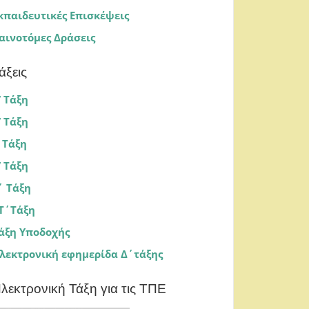
κπαιδευτικές Επισκέψεις
αινοτόμες Δράσεις
άξεις
’ Τάξη
’ Τάξη
’ Τάξη
’ Τάξη
΄ Τάξη
Τ΄Τάξη
άξη Υποδοχής
λεκτρονική εφημερίδα Δ΄τάξης
λεκτρονική Τάξη για τις ΤΠΕ