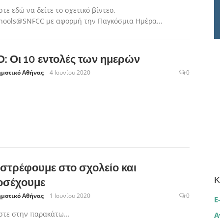
τε εδώ να δείτε το σχετικό βίντεο.
hools@SNFCC με αφορμή την Παγκόσμια Ημέρα...
: Οι 10 εντολές των ημερών
ημοτικό Αθήνας
4 Ιουνίου 2020
0
στρέφουμε στο σχολείο και
Κ
οσέχουμε
ημοτικό Αθήνας
1 Ιουνίου 2020
0
E
τε στην παρακάτω...
Α