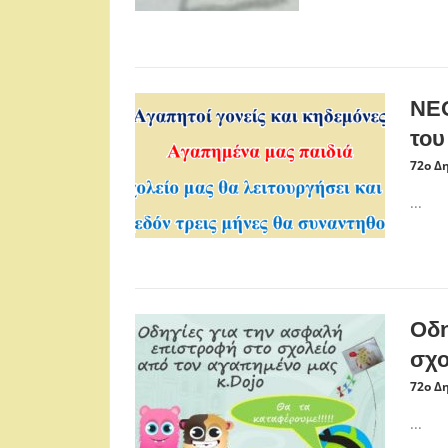
ΝΕΟ
του
72ο Δ
...
Οδη
σχο
72ο Δ
...