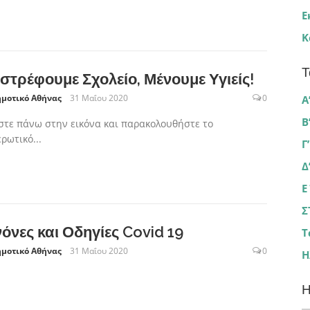
Ε
Κ
Τ
στρέφουμε Σχολείο, Μένουμε Υγιείς!
ημοτικό Αθήνας
31 Μαΐου 2020
0
Α
Β
τε πάνω στην εικόνα και παρακολουθήστε το
ρωτικό...
Γ
Δ
Ε
Σ
όνες και Οδηγίες Covid 19
Τ
ημοτικό Αθήνας
31 Μαΐου 2020
0
Η
Η