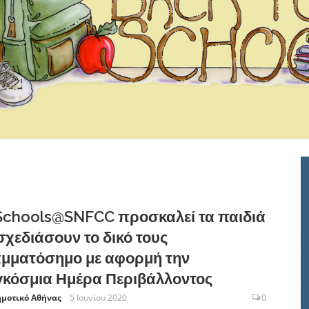
Schools@SNFCC προσκαλεί τα παιδιά
σχεδιάσουν το δικό τους
μματόσημο με αφορμή την
κόσμια Ημέρα Περιβάλλοντος
ημοτικό Αθήνας
5 Ιουνίου 2020
0