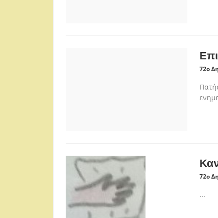
Επι
72ο Δ
Πατήσ
ενημε
Καν
72ο Δ
...