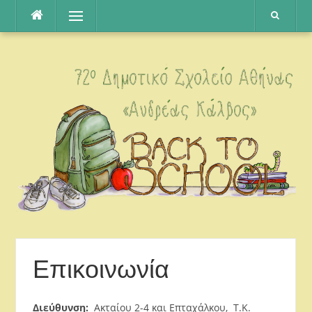
Μετάβαση
Μενού
στο
περιεχόμενο
Επικοινωνία
Διεύθυνση:
Ακταίου 2-4 και Επταχάλκου, T.K.