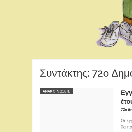
Συντάκτης:
72ο Δημ
ΑΝΑΚΟΙΝΏΣΕΙΣ
Εγγ
έτο
72ο Δ
Οι εγ
θα πρ