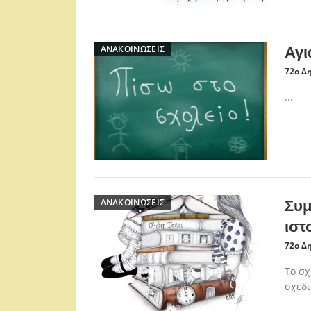
ΑΝΑΚΟΙΝΏΣΕΙΣ
Αγι
72ο Δ
...
ΑΝΑΚΟΙΝΏΣΕΙΣ
Συμ
ιστο
72ο Δ
Το σχ
σχεδι