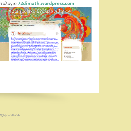
στολόγιο
72dimath.wordpress.com
τοχυρωμένα.