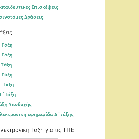
κπαιδευτικές Επισκέψεις
αινοτόμες Δράσεις
άξεις
’ Τάξη
’ Τάξη
’ Τάξη
’ Τάξη
΄ Τάξη
Τ΄Τάξη
άξη Υποδοχής
λεκτρονική εφημερίδα Δ΄τάξης
λεκτρονική Τάξη για τις ΤΠΕ