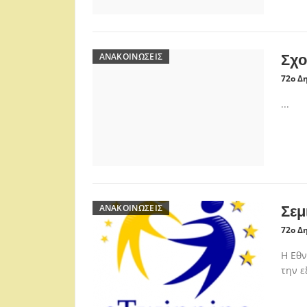
ΑΝΑΚΟΙΝΏΣΕΙΣ
Σχο
72ο Δ
...
ΑΝΑΚΟΙΝΏΣΕΙΣ
Σεμ
72ο Δ
Η Εθν
την ε