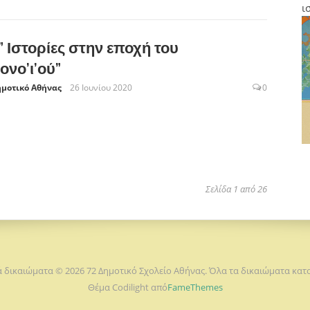
ι
 ” Ιστορίες στην εποχή του
ονο’ι’ού”
ημοτικό Αθήνας
26 Ιουνίου 2020
0
Σελίδα 1 από 26
 δικαιώματα © 2026 72 Δημοτικό Σχολείο Αθήνας. Όλα τα δικαιώματα κα
Θέμα Codilight από
FameThemes